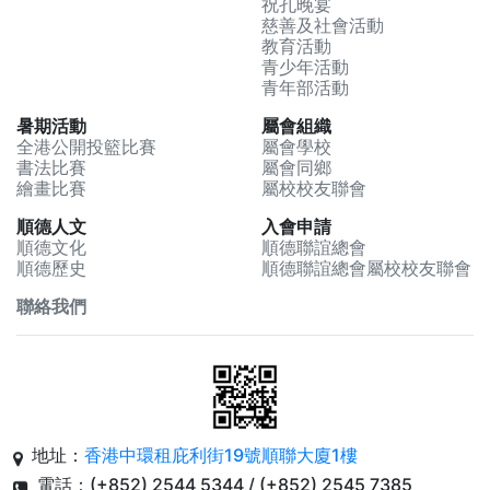
祝孔晚宴
慈善及社會活動
教育活動
青少年活動
青年部活動
暑期活動
屬會組織
全港公開投籃比賽
屬會學校
書法比賽
屬會同鄉
繪畫比賽
屬校校友聯會
順德人文
入會申請
順德文化
順德聯誼總會
順德歷史
順德聯誼總會屬校校友聯會
聯絡我們
地址：
香港中環租庇利街19號順聯大廈1樓
電話：(+852) 2544 5344 / (+852) 2545 7385