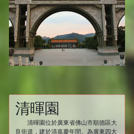
清暉園
清暉園位於廣東省佛山市順德區大
良街道，建於清嘉慶年間。為廣東四大